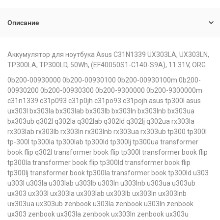
Описание
Аккумулятор для ноутбука Asus C31N1339 UX303LA, UX303LN,
TP300LA, TP300LD, 50Wh, (EF40050S1-C140-S9A), 11.31V, ORG
0b200-00930000 0b200-00930100 0b200-00930100m 0b200-
00930200 0b200-00930300 0b200-9300000 0b200-9300000m
c31n1339 c31p093 c31p0jh c31po93 c31pojh asus tp300l asus
ux303l bx303la bx303lab bx303lb bx303ln bx303lnb bx303ua
bx303ub q302l q302la q302lab q302ld q302lj q302ua rx303la
rx303lab rx303lb rx303ln rx303lnb rx303ua rx303ub tp300 tp300l
tp-300l tp300la tp300lab tp300ld tp300lj tp300ua transformer
book flip q302l transformer book flip tp300l transformer book flip
tp300la transformer book flip tp300ld transformer book flip
tp300lj transformer book tp300la transformer book tp300ld u303
u303l u303la u303lab u303lb u303ln u303lnb u303ua u303ub
ux303 ux303l ux303la ux303lab ux303lb ux303ln ux303lnb
ux303ua ux303ub zenbook u303la zenbook u303ln zenbook
ux303 zenbook ux303la zenbook ux303ln zenbook ux303u