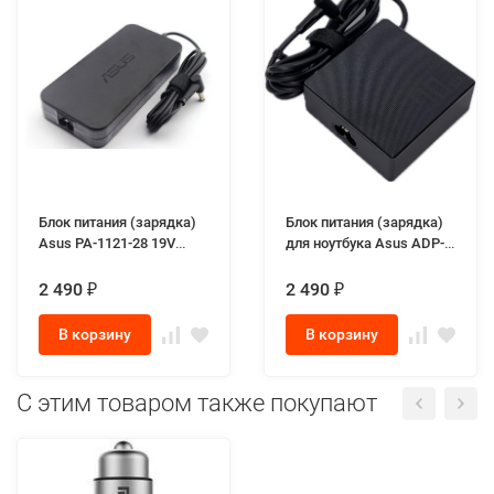
Блок питания (зарядка)
Блок питания (зарядка)
Asus PA-1121-28 19V
для ноутбука Asus ADP-
6.32A 120W разъём 6.0-
90LЕ B 19.0V 4.74A 90W
3.7 mm для ноутбуков
разъём 4.5-3.0mm
2 490
2 490
₽
₽
Asus FX505, Asus FX705
Genuine
series
В корзину
В корзину
С этим товаром также покупают