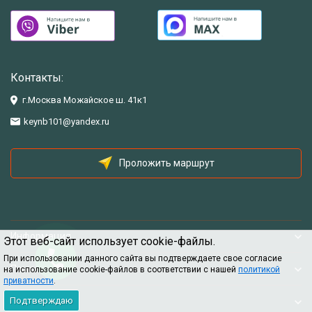
Контакты:
г.Москва Можайское ш. 41к1
keynb101@yandex.ru
Проложить маршрут
Информация
Этот веб-сайт использует cookie-файлы.
При использовании данного сайта вы подтверждаете свое согласие
Помощь
на использование cookie-файлов в соответствии с нашей
политикой
приватности
.
Подтверждаю
Информация