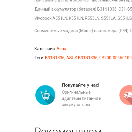
при замене детали работает шестимесячная гар
Данный аккумулятор (батарея) B31N1336, C31-S5
Vivobook A551LN, K551LN, R553LN, S551LA, S551LB
Совместимые модели (Model) партномера (P/N): 
Категории:
Asus
Теги:
B31N1336
,
ASUS B31N1336
,
0B200-0045010
Покупайте у нас!
Оригинальные
адаптеры питания и
аккумуляторы
Рекомендуем