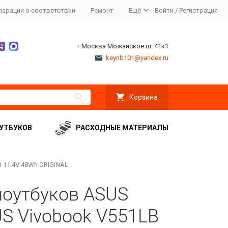
ларации о соответствии
Ремонт
Ещё
Войти
/
Регистрация
г.Москва Можайское ш. 41к1
keynb101@yandex.ru
Корзина
УТБУКОВ
РАСХОДНЫЕ МАТЕРИАЛЫ
 11.4V 48Wh ORIGINAL
ноутбуков ASUS
S Vivobook V551LB