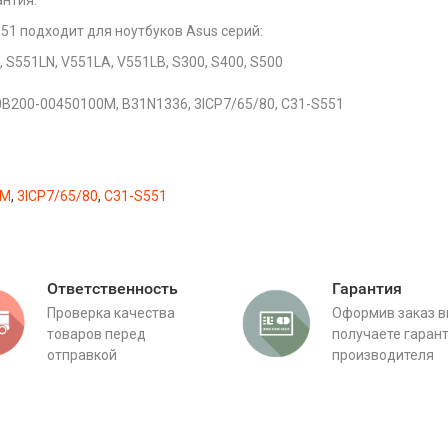
антия.
51 подходит для ноутбуков Asus серий:
, S551LN, V551LA, V551LB, S300, S400, S500
0B200-00450100M, B31N1336, 3ICP7/65/80, C31-S551
0M
,
3ICP7/65/80
,
C31-S551​
Ответственность
Гарантия
Проверка качества
Оформив заказ 
товаров перед
получаете гаран
отправкой
производителя