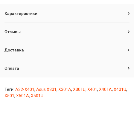
Характеристики
Отзывы
Доставка
Оплата
Теги:
A32-X401
,
Asus X301
,
X301A
,
X301U
,
X401
,
X401A
,
X401U
,
X501
,
X501A
,
X501U