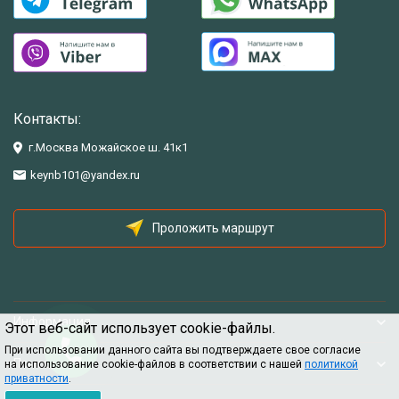
Контакты:
г.Москва Можайское ш. 41к1
keynb101@yandex.ru
Проложить маршрут
Информация
Этот веб-сайт использует cookie-файлы.
При использовании данного сайта вы подтверждаете свое согласие
Помощь
на использование cookie-файлов в соответствии с нашей
политикой
приватности
.