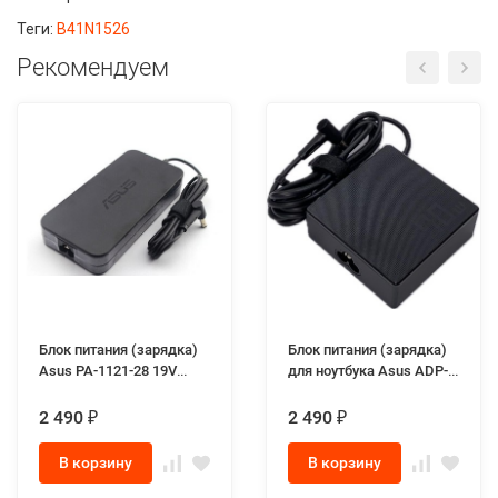
Теги:
B41N1526
Рекомендуем
Блок питания (зарядка)
Блок питания (зарядка)
Asus PA-1121-28 19V
для ноутбука Asus ADP-
6.32A 120W разъём 6.0-
90LЕ B 19.0V 4.74A 90W
3.7 mm для ноутбуков
разъём 4.5-3.0mm
2 490
2 490
₽
₽
Asus FX505, Asus FX705
Genuine
series
В корзину
В корзину