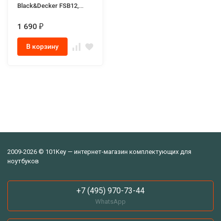
Black&Decker FSB12,
BD1204L, B-8315,
BPT1047, A12, HPB12,
1 690
₽
A1712, FS120B 12V 1.5Ah
В корзину
2009-2026 © 101Key — интернет-магазин комплектующих для
ноутбуков
+7 (495) 970-73-44
WhatsApp