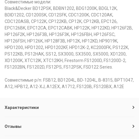
Совместимые модели:
Black&Decker BD12PSK, BDBN1202, BDG1200K, BDGL12K,
BDID1202, CD1200SK, CD12SFK, CDC1200K, CDC120AK,
CDC120ASB, CP122K, CP122KB, CP12K, CP12KB, EPC126,
EPC126BK, EPC12CA, EPC12CABK, HP122K, HP122KD, HP126F2B,
HP126F2K, HP126F3B, HP126F3K, HP126FBH, HP126FSC,
HP126FSH, HP126K, HP128F3B, HP12K, HP12KD, HP9019K,
HPD1200, HPD1202, HPD1202KF, HPD12K-2, KC2000FK, PS122K,
PS122KB, PS12HAK, SS12, SX3000, SX3500, SX5000, XD1200,
XD1200K, XTC12IK, XTC12IKH, Firestorm FS1200D, FS1200D-2,
FS1202BN, FS1202D, FS12PS, FS12PSK, FSD122 Series.
Совместимые p/n: FSB12, BD1204L, BD-1204L, B-8315, BPT1047,
A12, HPB12, A12-XJ, A12EX, A1712, FS120B, FS120BX, A12E
Характеристики
Отзывы