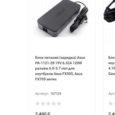
Блок питания (зарядка) Asus
Бло
PA-1121-28 19V 6.32A 120W
ноу
разъём 6.0-3.7 mm для
4.7
ноутбуков Asus FX505, Asus
Gen
FX705 series
Артикул:
107129
Арт
2 490
2 
₽