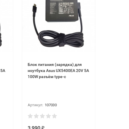
Блок питания (зарядка) для
 5A
ноутбука Asus UX5400EA 20V 5A
100W разъём type-c
Артикул:
107030
3 990
₽