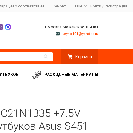
ларации о соответствии
Ремонт
Ещё
Войти
/
Регистрация
г.Москва Можайское ш. 41к1
keynb101@yandex.ru
Корзина
УТБУКОВ
РАСХОДНЫЕ МАТЕРИАЛЫ
 C21N1335 +7.5V
утбуков Asus S451