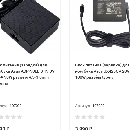
к питания (зарядка) для
Блок питания (зарядка) для
тбука Asus ADP-90LЕ B 19.0V
ноутбука Asus UX425QA 20V
4A 90W разъём 4.5-3.0mm
100W разъём type-c
uine
икул:
107033
Артикул:
107029
490
3 990
₽
₽