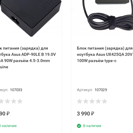
к питания (зарядка) для
Блок питания (зарядка) для
тбука Asus ADP-90LЕ B 19.0V
ноутбука Asus UX425QA 20V
4A 90W разъём 4.5-3.0mm
100W разъём type-c
uine
икул:
107033
Артикул:
107029
490
3 990
₽
₽
В наличии
В наличии