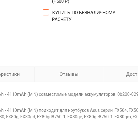
(+
500
)
₽
КУПИТЬ ПО БЕЗНАЛИЧНОМУ
РАСЧЕТУ
еристики
Отзывы
Дост
 - 4110mAh (MIN) совместимые модели аккумуляторов: 0b200-0291
- 4110mAh (MIN) подходит для ноутбуков Asus серий: FX504, FX504
80, FX80g, FX80gd, FX80gd8750-1, FX80ge, FX80ge8750-1, FX80gm, FX