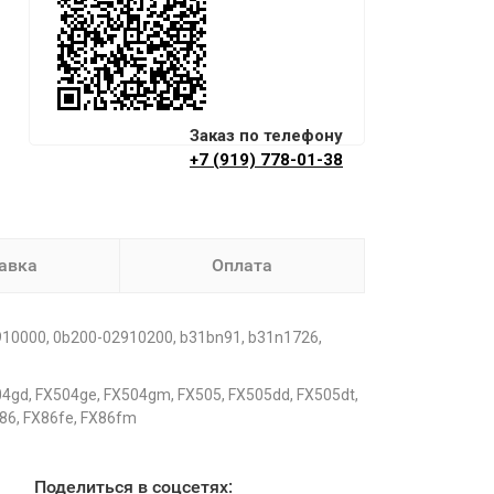
Заказ по телефону
+7 (919) 778-01-38
авка
Оплата
0000, 0b200-02910200, b31bn91, b31n1726,
gd, FX504ge, FX504gm, FX505, FX505dd, FX505dt,
86, FX86fe, FX86fm
Поделиться в соцсетях: