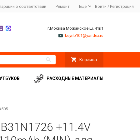
ларации о соответствии
Ремонт
Ещё
Войти
/
Регистрация
г.Москва Можайское ш. 41к1
keynb101@yandex.ru
Корзина
УТБУКОВ
РАСХОДНЫЕ МАТЕРИАЛЫ
X505
 B31N1726 +11.4V