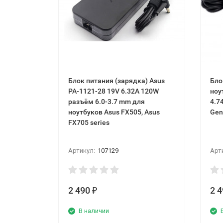
Блок питания (зарядка) Asus
Бло
PA-1121-28 19V 6.32A 120W
ноу
разъём 6.0-3.7 mm для
4.7
ноутбуков Asus FX505, Asus
Gen
FX705 series
Артикул:
107129
Арт
2 490
2 
₽
В наличии