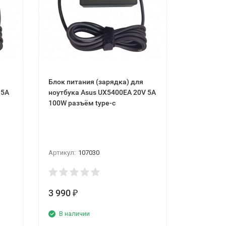
Блок питания (зарядка) для
 5A
ноутбука Asus UX5400EA 20V 5A
100W разъём type-c
Артикул:
107030
3 990
₽
В наличии