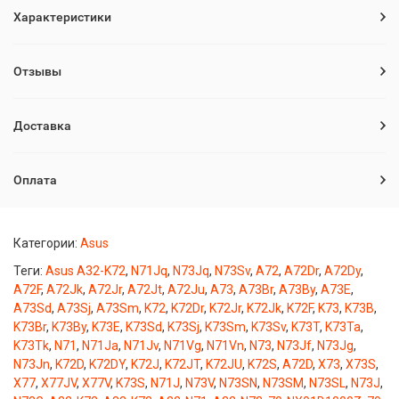
Характеристики
Отзывы
Доставка
Оплата
Категории:
Asus
Теги:
Asus A32-K72
,
N71Jq
,
N73Jq
,
N73Sv
,
A72
,
A72Dr
,
A72Dy
,
A72F
,
A72Jk
,
A72Jr
,
A72Jt
,
A72Ju
,
A73
,
A73Br
,
A73By
,
A73E
,
A73Sd
,
A73Sj
,
A73Sm
,
K72
,
K72Dr
,
K72Jr
,
K72Jk
,
K72F
,
K73
,
K73B
,
K73Br
,
K73By
,
K73E
,
K73Sd
,
K73Sj
,
K73Sm
,
K73Sv
,
K73T
,
K73Ta
,
K73Tk
,
N71
,
N71Ja
,
N71Jv
,
N71Vg
,
N71Vn
,
N73
,
N73Jf
,
N73Jg
,
N73Jn
,
K72D
,
K72DY
,
K72J
,
K72JT
,
K72JU
,
K72S
,
A72D
,
X73
,
X73S
,
X77
,
X77JV
,
X77V
,
K73S
,
N71J
,
N73V
,
N73SN
,
N73SM
,
N73SL
,
N73J
,