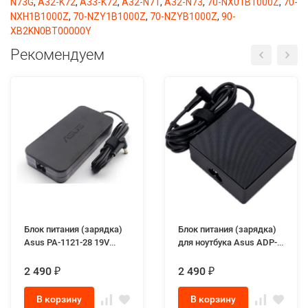
N73G
,
A32-K72
,
A33-K72
,
A32-N71
,
A32-N73
,
70-NX01B1000Z
,
70-
NXH1B1000Z
,
70-NZY1B1000Z
,
70-NZYB1000Z
,
90-
XB2KN0BT00000Y
Рекомендуем
Блок питания (зарядка)
Блок питания (зарядка)
Asus PA-1121-28 19V
для ноутбука Asus ADP-
6.32A 120W разъём 6.0-
90LЕ B 19.0V 4.74A 90W
3.7 mm для ноутбуков
разъём 4.5-3.0mm
2 490
2 490
₽
₽
Asus FX505, Asus FX705
Genuine
series
В корзину
В корзину