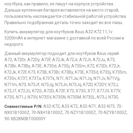
ноутбука, как правило, ее пишут на корпусе устройства.
Дальше купленная батарея вставляется на место старой,
пользователь наслаждается стабильной работой устройства.
Правильно подобранная деталь точно заходит во все пазы.
Купить аккумулятор для ноутбуков Asus A32-K72 11,1v
5200mAh в интернет-магазине с доставкой по всей России и
недорого.
Данный аккумулятор подходит для ноутбуков Asus серий:
A72, A72Dr, A72Dy, A72F, A72Jk, A72Jr, A72Jt, A72Ju, A73,
A73Br, A73By, A73E, A73Sd, A73Sj, A73Sm, K72, K72Dr, K72Jr,
K72Jk, K72F, K73, K73B, K73Br, K73By, K73E, K73Sd, K73Sj, K73Sm,
K73Sv, K73T, K73Ta, K73Tk, N71, N71Ja, N71Jq, N71Jv, N71Vg,
N71Vn, N73, N73Jf, N73Jg, N73Jn, N73Jq, K72D, K72DY, K72J,
K72JT, K72JU, K72S, A72D, A72F, X73, X73S, X77, X77JV, X77V,
K73S, N71J, N73V, N73SV, N73SN, N73SM, N73SL, N73J, N73G
Совместимые P/N:
A32-K72, A33-K72, A32-N71, A32-N73, 70-
NX01B1000Z, 70-NXH1B1000Z, 70-NZY1B1000Z, 70-NZYB1000Z,
90-XB2KN0BT00000Y