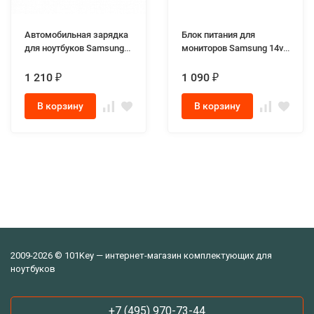
Автомобильная зарядка
Блок питания для
для ноутбуков Samsung
мониторов Samsung 14v -
19V, 4.74A, 5.5x3.0мм,
1.79A (Разъём 6.0-4.4мм
90W
с иглой в центре)
1 210
1 090
₽
₽
В корзину
В корзину
2009-2026 © 101Key — интернет-магазин комплектующих для
ноутбуков
+7 (495) 970-73-44