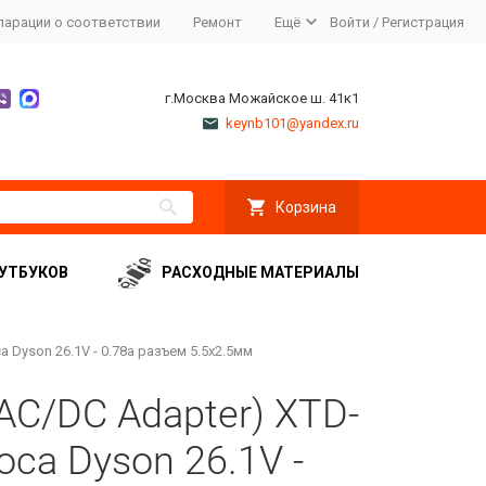
ларации о соответствии
Ремонт
Ещё
Войти
/
Регистрация
г.Москва Можайское ш. 41к1
keynb101@yandex.ru
Корзина
УТБУКОВ
РАСХОДНЫЕ МАТЕРИАЛЫ
 Dyson 26.1V - 0.78a разъем 5.5x2.5мм
AC/DC Adapter) XTD-
са Dyson 26.1V -