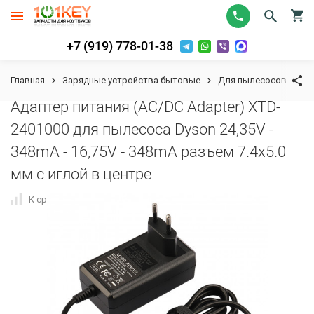
+7 (919) 778-01-38
Главная
Зарядные устройства бытовые
Для пылесосов
Ад
Адаптер питания (AC/DC Adapter) XTD-
2401000 для пылесоса Dyson 24,35V -
348mA - 16,75V - 348mA разъем 7.4x5.0
мм с иглой в центре
К сравнению
В избранное