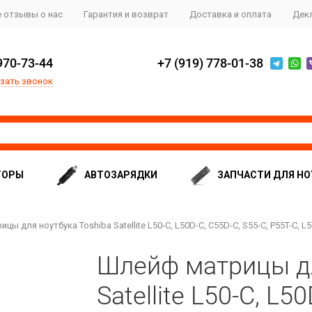
 отзывы о нас
Гарантия и возврат
Доставка и оплата
Дек
970-73-44
+7 (919) 778-01-38
зать звонок
ТОРЫ
АВТОЗАРЯДКИ
ЗАПЧАСТИ ДЛЯ НО
ы для ноутбука Toshiba Satellite L50-C, L50D-C, C55D-C, S55-C, P55T-C, L
Шлейф матрицы дл
Satellite L50-C, L5