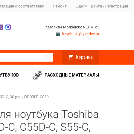
ларации о соответствии
Ремонт
Ещё
Войти
/
Регистрация
г.Москва Можайское ш. 41к1
keynb101@yandex.ru
Корзина
УТБУКОВ
РАСХОДНЫЕ МАТЕРИАЛЫ
50D-C, 30 pins, DD0BLTLC020
я ноутбука Toshiba
0D-C, C55D-C, S55-C,