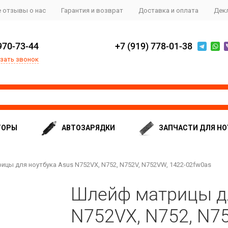
 отзывы о нас
Гарантия и возврат
Доставка и оплата
Дек
970-73-44
+7 (919) 778-01-38
зать звонок
ТОРЫ
АВТОЗАРЯДКИ
ЗАПЧАСТИ ДЛЯ НО
цы для ноутбука Asus N752VX, N752, N752V, N752VW, 1422-02fw0as
Шлейф матрицы дл
N752VX, N752, N75