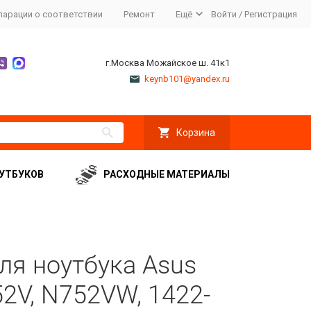
ларации о соответствии
Ремонт
Ещё
Войти
/
Регистрация
г.Москва Можайское ш. 41к1
keynb101@yandex.ru
Корзина
УТБУКОВ
РАСХОДНЫЕ МАТЕРИАЛЫ
я ноутбука Asus
2V, N752VW, 1422-