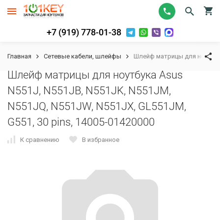
+7 (919) 778-01-38
Главная
Сетевые кабели, шлейфы
Шлейф матрицы для ноутбука
Шлейф матрицы для ноутбука Asus
N551J, N551JB, N551JK, N551JM,
N551JQ, N551JW, N551JX, GL551JM,
G551, 30 pins, 14005-01420000
К сравнению
В избранное