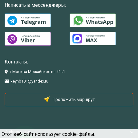
Написать в мессенджеры:
Контакты:
г.Москва Можайское ш. 41к1
keynb101@yandex.ru
Проложить маршрут
Информация
Этот веб-сайт использует cookie-файлы.