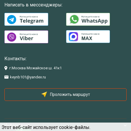
Написать в мессенджеры:
Контакты:
г.Москва Можайское ш. 41к1
keynb101@yandex.ru
Проложить маршрут
Информация
Этот веб-сайт использует cookie-файлы.