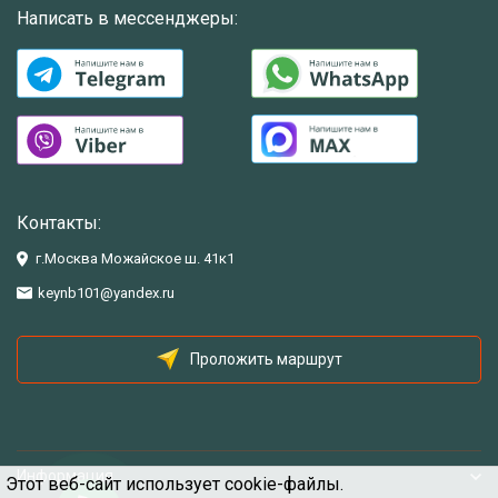
Написать в мессенджеры:
Контакты:
г.Москва Можайское ш. 41к1
keynb101@yandex.ru
Проложить маршрут
Информация
Этот веб-сайт использует cookie-файлы.