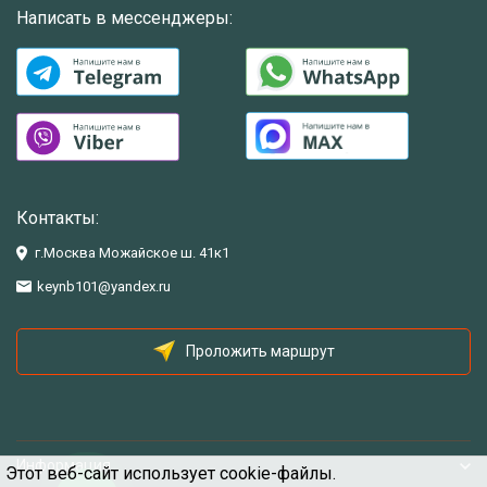
Написать в мессенджеры:
Контакты:
г.Москва Можайское ш. 41к1
keynb101@yandex.ru
Проложить маршрут
Информация
Этот веб-сайт использует cookie-файлы.