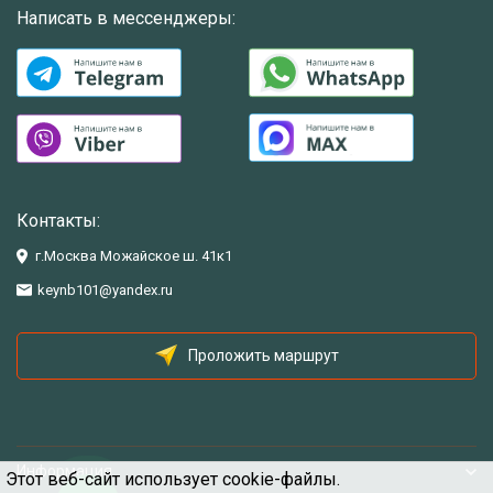
Написать в мессенджеры:
Контакты:
г.Москва Можайское ш. 41к1
keynb101@yandex.ru
Проложить маршрут
Информация
Этот веб-сайт использует cookie-файлы.