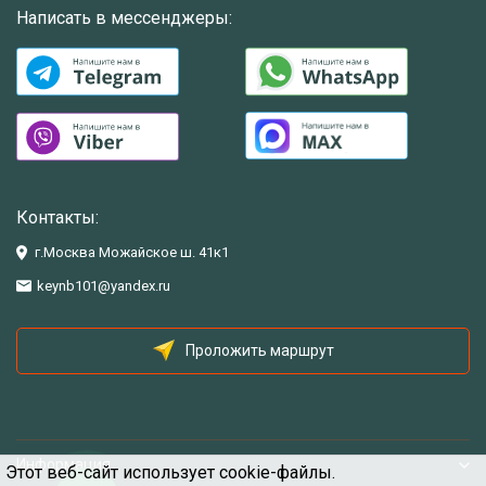
Написать в мессенджеры:
Контакты:
г.Москва Можайское ш. 41к1
keynb101@yandex.ru
Проложить маршрут
Информация
Этот веб-сайт использует cookie-файлы.