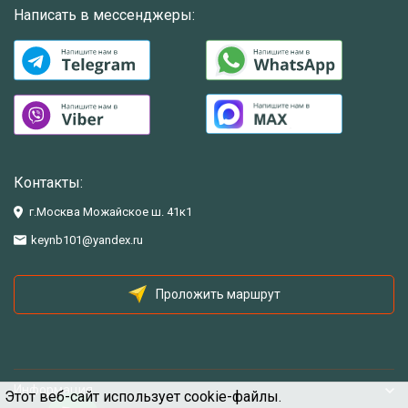
Написать в мессенджеры:
Контакты:
г.Москва Можайское ш. 41к1
keynb101@yandex.ru
Проложить маршрут
Информация
Этот веб-сайт использует cookie-файлы.