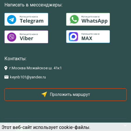
Написать в мессенджеры:
Контакты:
г.Москва Можайское ш. 41к1
keynb101@yandex.ru
Проложить маршрут
Информация
Этот веб-сайт использует cookie-файлы.