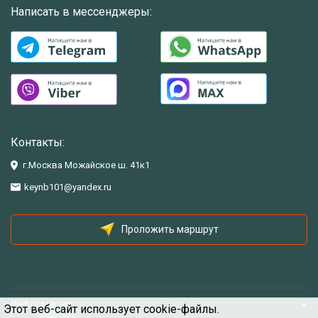
Написать в мессенджеры:
Контакты:
г.Москва Можайское ш. 41к1
keynb101@yandex.ru
Проложить маршрут
Информация
Этот веб-сайт использует cookie-файлы.