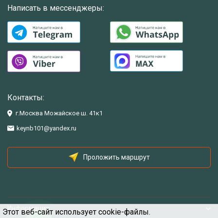
Написать в мессенджеры:
Контакты:
г.Москва Можайское ш. 41к1
keynb101@yandex.ru
Проложить маршрут
Информация
Этот веб-сайт использует cookie-файлы.