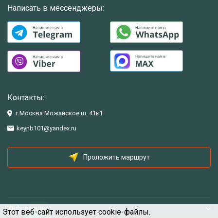
Написать в мессенджеры:
Контакты:
г.Москва Можайское ш. 41к1
keynb101@yandex.ru
Проложить маршрут
Информация
Этот веб-сайт использует cookie-файлы.