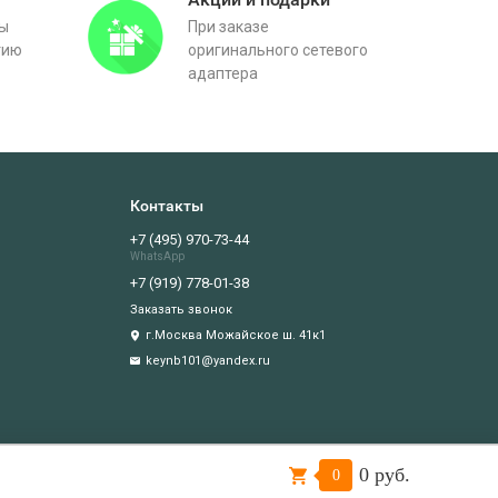
вы
При заказе
тию
оригинального сетевого
адаптера
Контакты
+7 (495) 970-73-44
WhatsApp
+7 (919) 778-01-38
Заказать звонок
г.Москва Можайское ш. 41к1
keynb101@yandex.ru
0 руб.
Подтверждаю
0
иватности
.