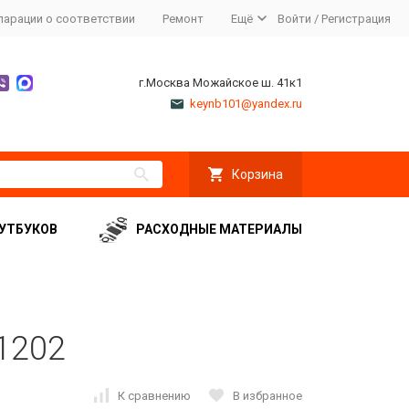
ларации о соответствии
Ремонт
Ещё
Войти
/
Регистрация
г.Москва Можайское ш. 41к1
keynb101@yandex.ru
Корзина
УТБУКОВ
РАСХОДНЫЕ МАТЕРИАЛЫ
1202
К сравнению
В избранное