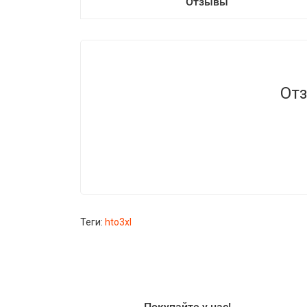
Отзывы
Отз
Теги:
hto3xl
Покупайте у нас!