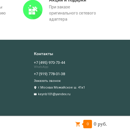
вы
При заказе
тию
оригинального сетевого
адаптера
Контакты
+7 (495) 970-73-44
WhatsApp
+7 (919) 778-01-38
Заказать звонок
г.Москва Можайское ш. 41к1
keynb101@yandex.ru
0 руб.
Подтверждаю
0
иватности
.