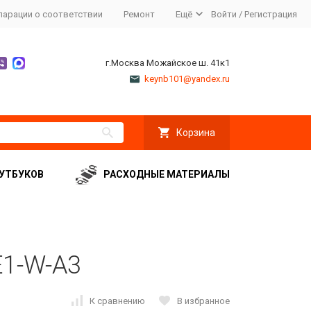
ларации о соответствии
Ремонт
Ещё
Войти
/
Регистрация
г.Москва Можайское ш. 41к1
keynb101@yandex.ru
Корзина
УТБУКОВ
РАСХОДНЫЕ МАТЕРИАЛЫ
E1-W-A3
К сравнению
В избранное