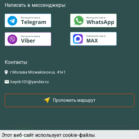
Написать в мессенджеры:
Контакты:
г.Москва Можайское ш. 41к1
keynb101@yandex.ru
Проложить маршрут
Информация
Этот веб-сайт использует cookie-файлы.