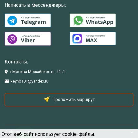
Написать в мессенджеры:
Контакты:
г.Москва Можайское ш. 41к1
keynb101@yandex.ru
Проложить маршрут
Информация
Этот веб-сайт использует cookie-файлы.