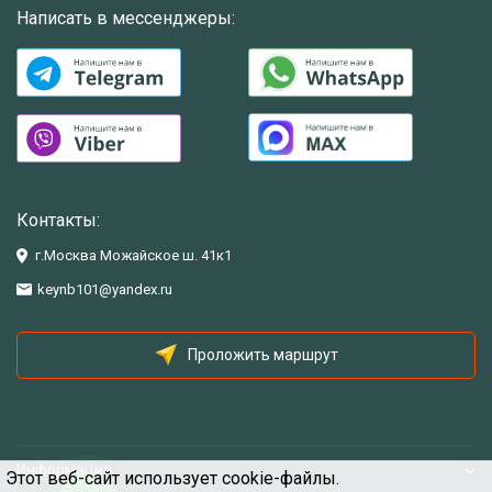
Написать в мессенджеры:
Контакты:
г.Москва Можайское ш. 41к1
keynb101@yandex.ru
Проложить маршрут
Информация
Этот веб-сайт использует cookie-файлы.