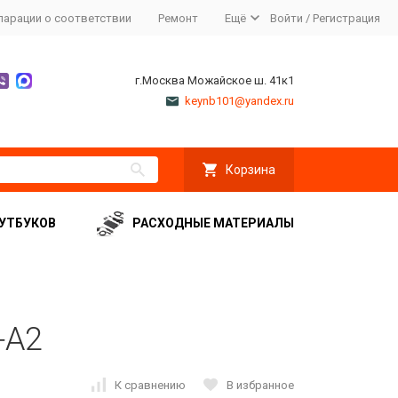
ларации о соответствии
Ремонт
Ещё
Войти
/
Регистрация
г.Москва Можайское ш. 41к1
keynb101@yandex.ru
Корзина
УТБУКОВ
РАСХОДНЫЕ МАТЕРИАЛЫ
-A2
К сравнению
В избранное