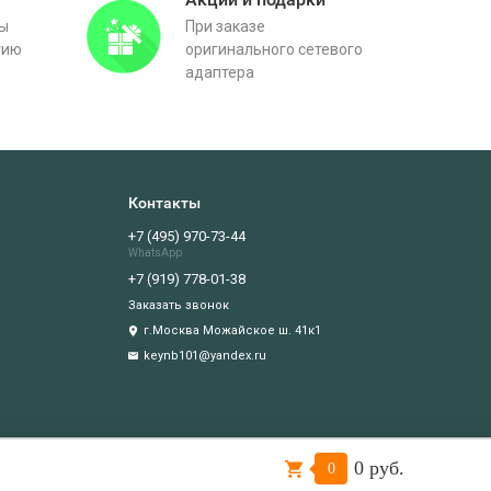
вы
При заказе
тию
оригинального сетевого
адаптера
Контакты
+7 (495) 970-73-44
WhatsApp
+7 (919) 778-01-38
Заказать звонок
г.Москва Можайское ш. 41к1
keynb101@yandex.ru
0 руб.
Подтверждаю
0
иватности
.