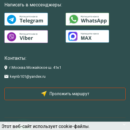
Написать в мессенджеры:
Контакты:
г.Москва Можайское ш. 41к1
keynb101@yandex.ru
Проложить маршрут
Информация
Этот веб-сайт использует cookie-файлы.