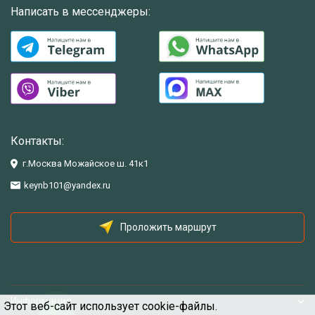
Написать в мессенджеры:
Контакты:
г.Москва Можайское ш. 41к1
keynb101@yandex.ru
Проложить маршрут
Информация
Этот веб-сайт использует cookie-файлы.