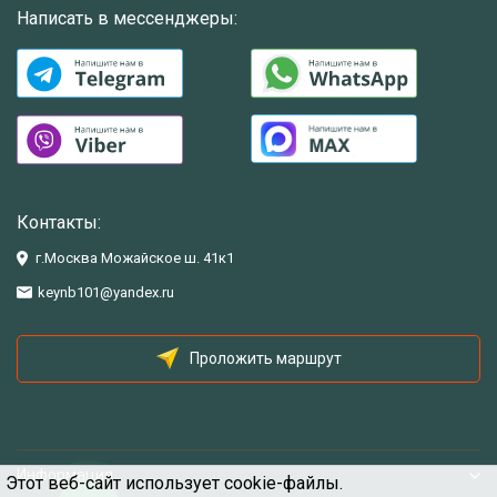
Написать в мессенджеры:
Контакты:
г.Москва Можайское ш. 41к1
keynb101@yandex.ru
Проложить маршрут
Информация
Этот веб-сайт использует cookie-файлы.