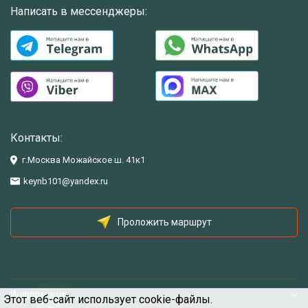
Написать в мессенджеры:
Контакты:
г.Москва Можайское ш. 41к1
keynb101@yandex.ru
Проложить маршрут
Информация
Этот веб-сайт использует cookie-файлы.