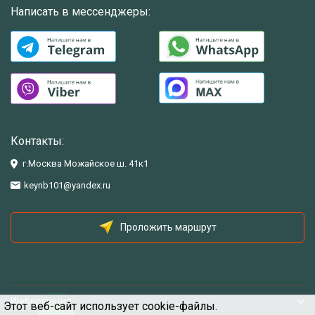
Написать в мессенджеры:
Контакты:
г.Москва Можайское ш. 41к1
keynb101@yandex.ru
Проложить маршрут
Информация
Этот веб-сайт использует cookie-файлы.