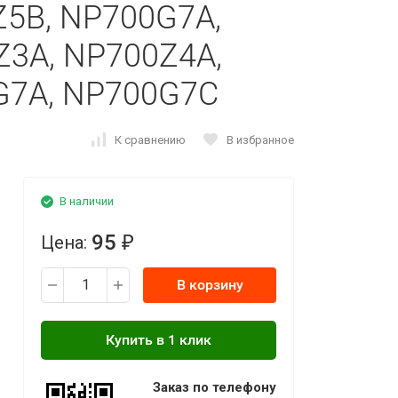
5B, NP700G7A,
3A, NP700Z4A,
G7A, NP700G7C
К сравнению
В избранное
В наличии
95
Цена:
₽
В корзину
Заказ по телефону