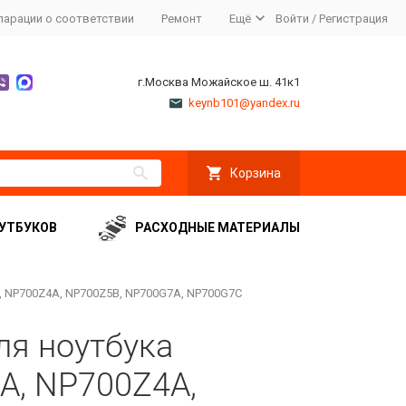
ларации о соответствии
Ремонт
Ещё
Войти
/
Регистрация
г.Москва Можайское ш. 41к1
keynb101@yandex.ru
Корзина
УТБУКОВ
РАСХОДНЫЕ МАТЕРИАЛЫ
, NP700Z4A, NP700Z5B, NP700G7A, NP700G7C
ля ноутбука
A, NP700Z4A,