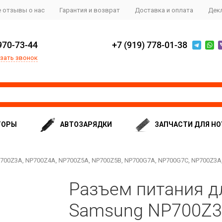
 отзывы о нас
Гарантия и возврат
Доставка и оплата
Дек
970-73-44
+7 (919) 778-01-38
зать звонок
ТОРЫ
АВТОЗАРЯДКИ
ЗАПЧАСТИ ДЛЯ НО
700Z3A, NP700Z4A, NP700Z5A, NP700Z5B, NP700G7A, NP700G7C, NP700Z3A
Разъем питания д
Samsung NP700Z3