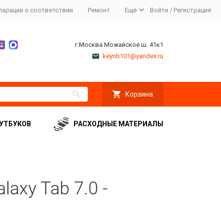
ларации о соответствии
Ремонт
Ещё
Войти
/
Регистрация
г.Москва Можайское ш. 41к1
keynb101@yandex.ru
Корзина
УТБУКОВ
РАСХОДНЫЕ МАТЕРИАЛЫ
axy Tab 7.0 -