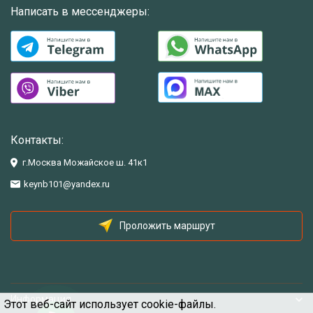
Написать в мессенджеры:
Контакты:
г.Москва Можайское ш. 41к1
keynb101@yandex.ru
Проложить маршрут
Информация
Этот веб-сайт использует cookie-файлы.