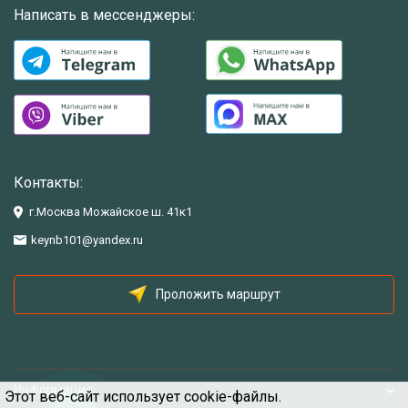
Написать в мессенджеры:
Контакты:
г.Москва Можайское ш. 41к1
keynb101@yandex.ru
Проложить маршрут
Информация
Этот веб-сайт использует cookie-файлы.