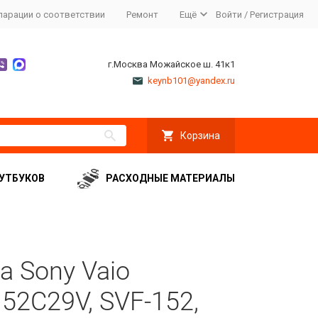
ларации о соответствии
Ремонт
Ещё
Войти
/
Регистрация
г.Москва Можайское ш. 41к1
keynb101@yandex.ru
Корзина
УТБУКОВ
РАСХОДНЫЕ МАТЕРИАЛЫ
а Sony Vaio
52C29V, SVF-152,