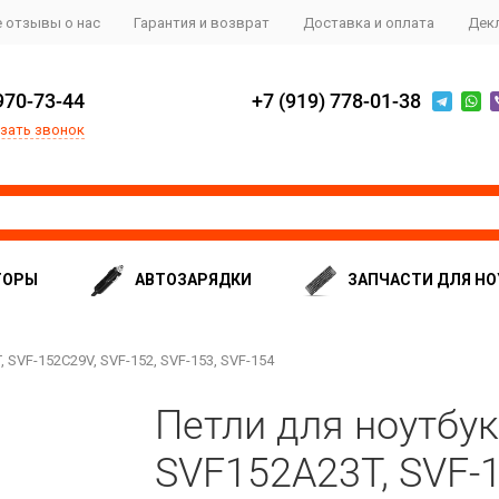
 отзывы о нас
Гарантия и возврат
Доставка и оплата
Дек
970-73-44
+7 (919) 778-01-38
зать звонок
ТОРЫ
АВТОЗАРЯДКИ
ЗАПЧАСТИ ДЛЯ НО
 SVF-152C29V, SVF-152, SVF-153, SVF-154
Петли для ноутбук
SVF152A23T, SVF-1