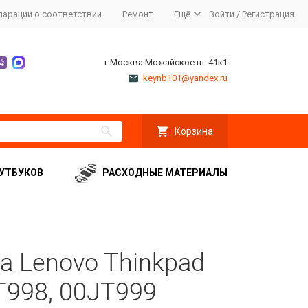
ларации о соответствии
Ремонт
Ещё
Войти
/
Регистрация
г.Москва Можайское ш. 41к1
keynb101@yandex.ru
Корзина
УТБУКОВ
РАСХОДНЫЕ МАТЕРИАЛЫ
а Lenovo Thinkpad
T998, 00JT999