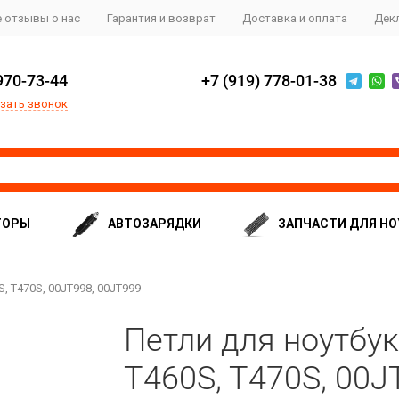
 отзывы о нас
Гарантия и возврат
Доставка и оплата
Дек
970-73-44
+7 (919) 778-01-38
зать звонок
ТОРЫ
АВТОЗАРЯДКИ
ЗАПЧАСТИ ДЛЯ НО
, T470S, 00JT998, 00JT999
Петли для ноутбук
T460S, T470S, 00J