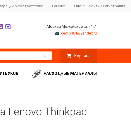
ларации о соответствии
Ремонт
Ещё
Войти
/
Регистрация
г.Москва Можайское ш. 41к1
keynb101@yandex.ru
Корзина
УТБУКОВ
РАСХОДНЫЕ МАТЕРИАЛЫ
а Lenovo Thinkpad