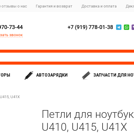
 отзывы о нас
Гарантия и возврат
Доставка и оплата
Дек
970-73-44
+7 (919) 778-01-38
зать звонок
ТОРЫ
АВТОЗАРЯДКИ
ЗАПЧАСТИ ДЛЯ НО
 U415, U41X
Петли для ноутбук
U410, U415, U41X