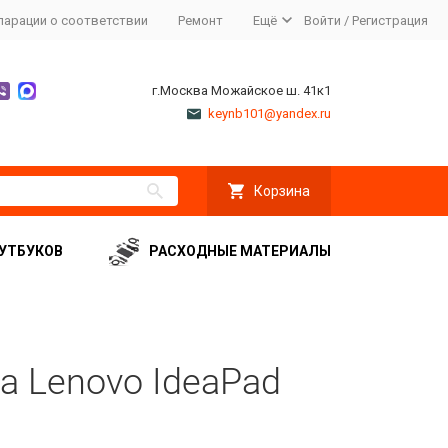
ларации о соответствии
Ремонт
Ещё
Войти
/
Регистрация
г.Москва Можайское ш. 41к1
keynb101@yandex.ru
Корзина
УТБУКОВ
РАСХОДНЫЕ МАТЕРИАЛЫ
а Lenovo IdeaPad