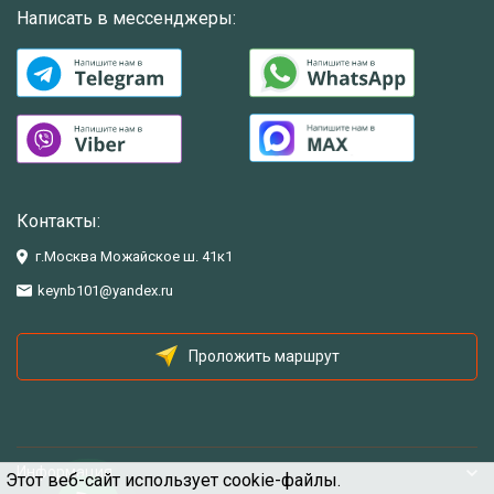
Написать в мессенджеры:
Контакты:
г.Москва Можайское ш. 41к1
keynb101@yandex.ru
Проложить маршрут
Информация
Этот веб-сайт использует cookie-файлы.