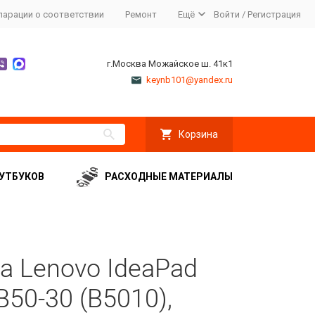
ларации о соответствии
Ремонт
Ещё
Войти
/
Регистрация
г.Москва Можайское ш. 41к1
keynb101@yandex.ru
Корзина
УТБУКОВ
РАСХОДНЫЕ МАТЕРИАЛЫ
а Lenovo IdeaPad
 B50-30 (B5010),