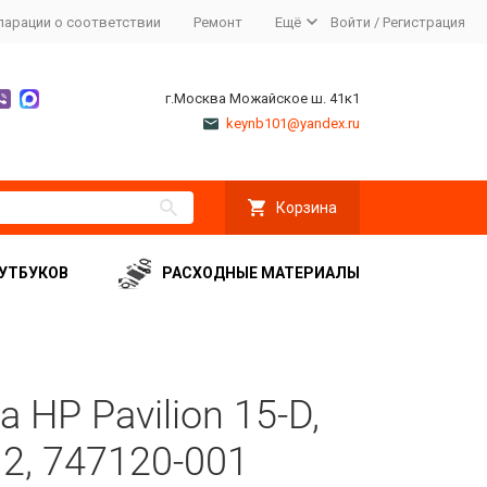
ларации о соответствии
Ремонт
Ещё
Войти
/
Регистрация
г.Москва Можайское ш. 41к1
keynb101@yandex.ru
Корзина
УТБУКОВ
РАСХОДНЫЕ МАТЕРИАЛЫ
 HP Pavilion 15-D,
G2, 747120-001