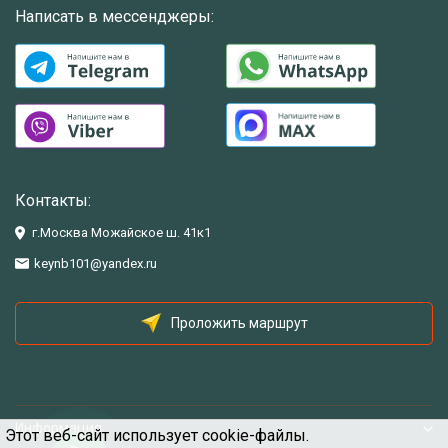
Написать в мессенджеры:
Контакты:
г.Москва Можайское ш. 41к1
keynb101@yandex.ru
Проложить маршрут
Информация
Этот веб-сайт использует cookie-файлы.