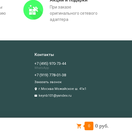
вы
При заказе
тию
оригинального сетевого
адаптера
Контакты
+7 (495) 970-73-44
WhatsApp
+7 (919) 778-01-38
Заказать звонок
г.Москва Можайское ш. 41к1
keynb101@yandex.ru
0 руб.
Подтверждаю
0
иватности
.